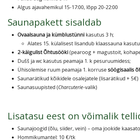
Algus ajavahemikul 15-17:00, lõpp 20-22:00
Saunapakett sisaldab
Ovaalsauna ja kümblustünni
kasutus 3 h;
Alates 15. külalisest lisandub klaassauna kasutu
2-käigulist Õhtusööki
(pearoog + magustoit, kohapeal
Dušš ja wc kasutus peamaja 1. k pesuruumidess;
Ühisolemise ruum peamaja 1. korruse
söögisaalis õ
Saunarätikud kõikidele osalejatele (lisarätikud + 5€)
Saunasuupisted (
Charcuterie
-valik)
Lisatasu eest on võimalik telli
Saunajoogid (õlu, siider, vein) – oma jookide kaasat
Hommikumantel: 10 €/tk