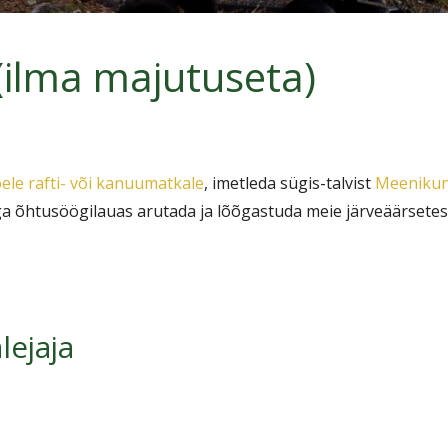
(ilma majutuseta)
ele rafti- või kanuumatkale
, imetleda sügis-talvist
Meenikun
 õhtusöögilauas arutada ja lõõgastuda meie järveäärsetes
lejaja