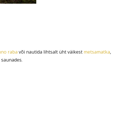
no raba
või nautida lihtsalt üht väikest
metsamatka
,
 saunades.