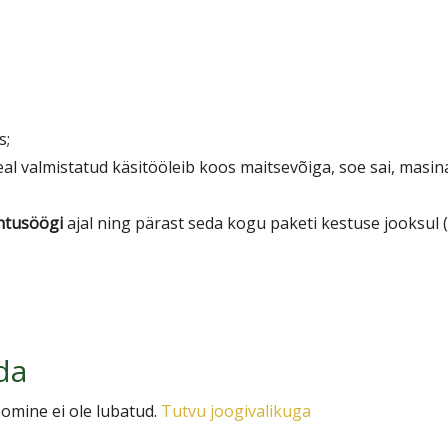
s;
 valmistatud käsitööleib koos maitsevõiga, soe sai, masina
htusöögi
ajal ning pärast seda kogu paketi kestuse jooksul (
da
oomine ei ole lubatud.
Tutvu joogivalikuga