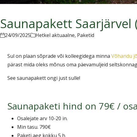
Saunapakett Saarjärvel 
24/09/2025
Hetkel aktuaalne
,
Paketid
Sul on plaan sõprade või kolleegidega minna
Võhandu jõ
pärast mida oleks mõnus oma päevamuljeid seltskonnaga
See saunapakett ongi just sulle!
Saunapaketi hind on 79€ / osa
Osalejate arv 10-20 in.
Min tasu. 790€
Paketi aeg kokku 5 h.